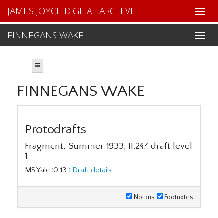
JAMES JOYCE DIGITAL ARCHIVE
FINNEGANS WAKE
FINNEGANS WAKE
Protodrafts
Fragment, Summer 1933, II.2§7 draft level
1
MS Yale 10.13 1
Draft details
Notons
Footnotes